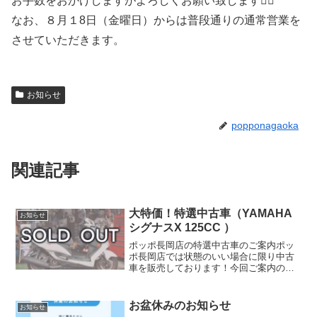
お手数をおかけしますがよろしくお願い致します🙇‍♀️
なお、８月１8日（金曜日）からは普段通りの通常営業を
させていただきます。
お知らせ
popponagaoka
関連記事
大特価！特選中古車（YAMAHA
お知らせ
シグナスX 125CC ）
ポッポ長岡店の特選中古車のご案内ポッ
ポ長岡店では状態のいい場合に限り中古
車を販売しております！今回ご案内の中
古車はYAMAHA シグナスX 125CCになり
ます。初年度登録が2013年、走行が
8835Kmと走行が125ccクラスでは少なく
お盆休みのお知らせ
お知らせ
状...