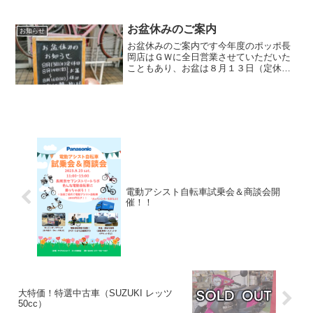
お子様がいらっしゃるご家庭ではプレゼ
ント選びに悩まれる時期ですね(^^)ポッポ
のクリスマスは・・・ポッポがおすすめ
お盆休みのご案内
お知らせ
するクリスマスプレゼ...
お盆休みのご案内です今年度のポッポ長
岡店はＧＷに全日営業させていただいた
こともあり、お盆は８月１３日（定休
日）を含めまして、１４日～１６日まで
の４日間お休みいただきます。１７日の
月曜日からは通常通りの営業となります
ので、ご愛顧のほど宜しくお...
電動アシスト自転車試乗会＆商談会開
催！！
大特価！特選中古車（SUZUKI レッツ
50cc）