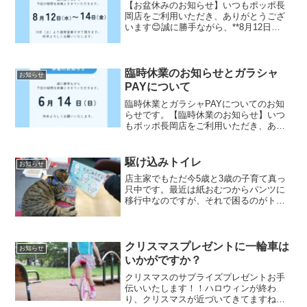
【お盆休みのお知らせ】いつもポッポ長
岡店をご利用いただき、ありがとうござ
います😊誠に勝手ながら、**8月12日
（水）～8月14日（金）**まで、お盆休み
とさせていただきます。8月15日（土）よ
り通常営業いたします。お盆期間中は修
理や点検が混...
臨時休業のお知らせとガラシャ
お知らせ
PAYについて
臨時休業とガラシャPAYについてのお知
らせです。【臨時休業のお知らせ】いつ
もポッポ長岡店をご利用いただき、あり
がとうございます。誠に勝手ながら、
2026年6月14日（日）は臨時休業とさせ
ていただきます。お客様にはご不便をお
駆け込みトイレ
お知らせ
かけいたしますが、...
店主家でもただ今5歳と3歳の子育て真っ
只中です。最近は紙おむつからパンツに
移行中なのですが、それで困るのがトイ
レ！深刻な問題です。なんたっていつ出
るか分かりません！ドッキドキの爆弾抱
えて歩いてるような物です(^^;)そんな
時、気軽に借りられ...
クリスマスプレゼントに一輪車は
お知らせ
いかがですか？
クリスマスのサプライズプレゼントお手
伝いいたします！！ハロウィンが終わ
り、クリスマスが近づいてきてますね。