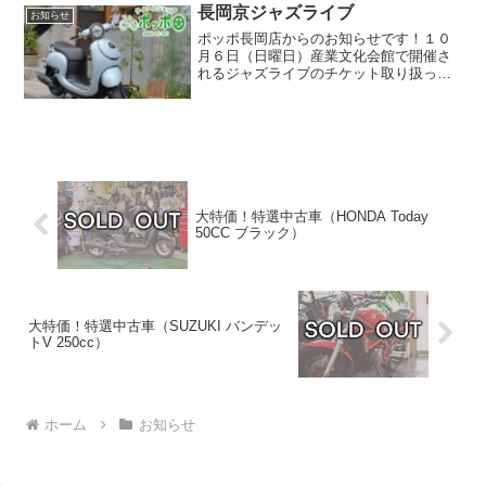
のその他の店舗につきまして...
長岡京ジャズライブ
お知らせ
ポッポ長岡店からのお知らせです！１０
月６日（日曜日）産業文化会館で開催さ
れるジャズライブのチケット取り扱って
ます！ワンドリンク付きで２５００円と
なっております。当日、ポッポ長岡店で
はブース出展もさせていただく予定で試
乗車や展示車、各種メーカ...
大特価！特選中古車（HONDA Today
50CC ブラック）
大特価！特選中古車（SUZUKI バンデッ
トV 250cc）
ホーム
お知らせ