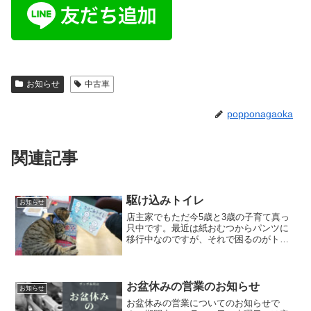
お知らせ
中古車
popponagaoka
関連記事
駆け込みトイレ
お知らせ
店主家でもただ今5歳と3歳の子育て真っ
只中です。最近は紙おむつからパンツに
移行中なのですが、それで困るのがトイ
レ！深刻な問題です。なんたっていつ出
るか分かりません！ドッキドキの爆弾抱
えて歩いてるような物です(^^;)そんな
時、気軽に借りられ...
お盆休みの営業のお知らせ
お知らせ
お盆休みの営業についてのお知らせで