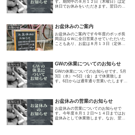
す。期間中の８月１２日（木曜日）は定
休日でお休みをいただきます。翌日の８
月１３日〜１５日まではお盆休みとして
休業致します。ポッポのその他の店舗に
つきましては営業してる店舗もございま
すので、直接そちらにお問い...
お盆休みのご案内
お知らせ
お盆休みのご案内です今年度のポッポ長
岡店はＧＷに全日営業させていただいた
こともあり、お盆は８月１３日（定休
日）を含めまして、１４日～１６日まで
の４日間お休みいただきます。１７日の
月曜日からは通常通りの営業となります
ので、ご愛顧のほど宜しくお...
GWの休業についてのお知らせ
お知らせ
GWの休業についてのお知らせです。5月
3日（水）〜5日（金）まで休業致しま
す。6日からは通常通り営業いたしますの
で、お客さまにはご迷惑をお掛け致しま
すがよろしくお願い致します。なお、系
列店舗の今里店、竹の台店につきまして
は３日、4日につきま...
お盆休みの営業のお知らせ
お知らせ
お盆休みの営業についてのお知らせで
す。今年度８月１２日〜１４日まではお
盆休みとして休業致します。なお、翌日
１５日（木曜日）は定休日となります。
通常営業は８月１６日（金曜日）からと
なりますので、ご了承ください。ポッポ