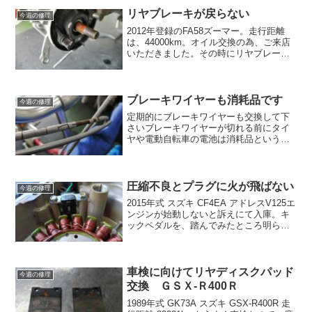
焼室簡易清掃を、実施した車両でしたが
リヤブレーキが戻らない
今週の修理
原...
2012年登録のFA58ズーマー。走行距離
は、44000km。オイル交換の為、ご来店
いただきました。その時にリヤブレーキ
を、かけた後にブレーキレバーを、戻し
てもブレーキがかかったままになると訴
えを、伺いました。点検したところ、ブ
レーキカムが...
ブレーキワイヤーも消耗品です
今週の修理
定期的にブレーキワイヤーも交換して下
さいブレーキワイヤーが切れる前にタイ
ヤや電動自転車の電池は消耗品というイ
メージがある方が多いのですが、何故か
ブレーキ関係については定期的に交換が
必要だと思われてる方が少ないです。し
かしながらタイヤと同じぐ...
圧縮不良とプラグに火が飛ばない
今週の修理
2015年式 スズキ CF4EA アドレスV125エ
ンジンが始動しないと訴えにて入庫。キ
ックペダルを、踏んでみたところ明らか
に軽すぎるので、カーボン?みによる圧縮
不良と推測。圧縮を測定すると6kgf/cm2
とかなり低い。プラグ穴からエンジン...
車検に向けてリヤディスクパッド
今週の修理
交換 ＧＳＸ-Ｒ400Ｒ
1989年式 GK73A スズキ GSX-R400R 走