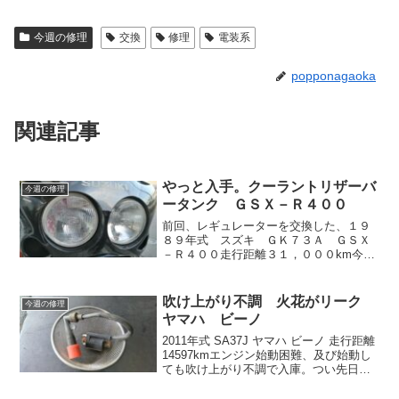
今週の修理
交換
修理
電装系
popponagaoka
関連記事
やっと入手。クーラントリザーバ
今週の修理
ータンク ＧＳＸ－Ｒ４００
前回、レギュレーターを交換した、１９
８９年式 スズキ ＧＫ７３Ａ ＧＳＸ
－Ｒ４００走行距離３１，０００km今回
は、以前から気になっていた冷却水漏れ
の修理です。冷却水を、補充して一晩放
置すると床に冷却水漏れています。どこ
吹け上がり不調 火花がリーク
今週の修理
ら漏れてるか確認すると...
ヤマハ ビーノ
2011年式 SA37J ヤマハ ビーノ 走行距離
14597kmエンジン始動困難、及び始動し
ても吹け上がり不調で入庫。つい先日も
入庫して、カーボン噛みと推測しプラグ
穴よりエンジンコンディショナーにて燃