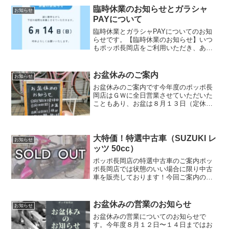
ご来店頂...
臨時休業のお知らせとガラシャ
お知らせ
PAYについて
臨時休業とガラシャPAYについてのお知
らせです。【臨時休業のお知らせ】いつ
もポッポ長岡店をご利用いただき、あり
がとうございます。誠に勝手ながら、
2026年6月14日（日）は臨時休業とさせ
ていただきます。お客様にはご不便をお
お盆休みのご案内
お知らせ
かけいたしますが、...
お盆休みのご案内です今年度のポッポ長
岡店はＧＷに全日営業させていただいた
こともあり、お盆は８月１３日（定休
日）を含めまして、１４日～１６日まで
の４日間お休みいただきます。１７日の
月曜日からは通常通りの営業となります
ので、ご愛顧のほど宜しくお...
大特価！特選中古車（SUZUKI レ
お知らせ
ッツ 50cc）
ポッポ長岡店の特選中古車のご案内ポッ
ポ長岡店では状態のいい場合に限り中古
車を販売しております！今回ご案内の中
古車はSUZUKI レッツ お色はマゼンタに
なります。初年度登録2019年、走行距離
も516kmと走行距離が少ないバイクなの
お盆休みの営業のお知らせ
お知らせ
で、これ...
お盆休みの営業についてのお知らせで
す。今年度８月１２日〜１４日まではお