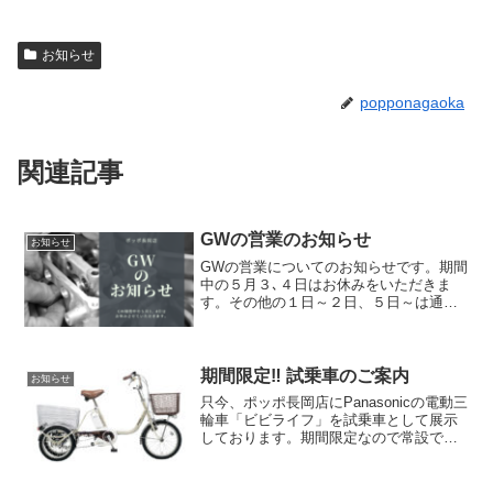
お知らせ
popponagaoka
関連記事
GWの営業のお知らせ
お知らせ
GWの営業についてのお知らせです。期間
中の５月３､４日はお休みをいただきま
す。その他の１日～２日、５日～は通常
通りの営業時間です。お手数をおかけし
ますがよろしくお願い致します(^^)もし、
お急ぎの場合は他の系列店は通常通り営
業しておりますの...
期間限定‼︎ 試乗車のご案内
お知らせ
只今、ポッポ長岡店にPanasonicの電動三
輪車「ビビライフ」を試乗車として展示
しております。期間限定なので常設では
ありませんが、ご来店頂ければその場で
試乗して頂くことが可能となっておりま
す(^^)勿論、お考えの方はこの機会にぜひ