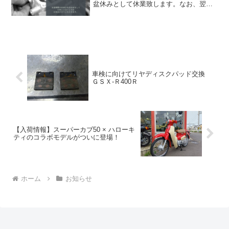
盆休みとして休業致します。なお、翌日
１５日（木曜日）は定休日となります。
通常営業は８月１６日（金曜日）からと
なりますので、ご了承ください。ポッポ
のその他の店舗につきまして...
車検に向けてリヤディスクパッド交換
ＧＳＸ-Ｒ400Ｒ
【入荷情報】スーパーカブ50 × ハローキ
ティのコラボモデルがついに登場！
ホーム
お知らせ