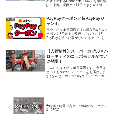
不要で乗れるPanasonic「MU」を徹底解
説！京都・長岡京で試乗できます！近
年、「特定小型原付」という言葉を耳に
する機会が増えてきました。「電動キッ
クボードのこと？」「免許なしで乗れる
PayPayクーポンと超PayPayジ
未分類
って本当？」...
ャンボ
只今、ポッポ長岡店ではお得なPayPayク
ーポンを3月末まで発行しております‼️
PayPayを使った事がない方はアプリをダ
ウンロードしていただきクーポン取得し
てこの機会にお得にお買い物してくださ
いね😊同時開催中の超PayPayジャンボも
【入荷情報】スーパーカブ50 × ハ
未分類
当た...
ローキティのコラボモデルがつい
に登場！
こんにちは！ポッポ長岡店です。今日は
とってもかわいいニュースをお届けしま
す♪なんと…ホンダの名車「スーパーカブ
50」と、日本が世界に誇るキャラクター
「ハローキティ」の夢のコラボモデル
が、当店に入荷しました！！◆レトロ×キ
ュートの最強タッグ！...
大特価！特選中古車（YAMAHA シグナス
X 125CC ）