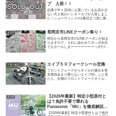
ブ 入荷！！
品薄で中々店頭にも置いているお店が少
ない大人気のハンターカブが入荷しまし
た！ショーウィンドの1番目立つ所に展示
しましたので、外からでも見ていただけ
ますよ😊当店でも春先に発注かけたので
すが、コロナなどの影響で納期が未定に
長岡京市LINEクーポン祭り！
未分類
なってました。しかし、...
明日から長岡京市のLINEクーポンが始ま
りますので、それに会わせてポッポ全店
でもセールしまーーーーーーーっす‼️クー
ポンは5000円以上のお買い上げに対して
1000円引きなので、それにプラスして明
日の新聞折り込みチラシを持参していた
だいたお...
エイプ５０フォークシール交換
今週の修理
フロントフォークからオイルの滲みを発
見普段あまり乗らないエイプ50。ふと見
たら、右側のフロントフォークオイルが
滲んでるように見えたので、念の為、シ
ールを交換することに。エイプ50は、い
つもフロントをジャッキアップする箇所
に困ります。とりあえ...
【2026年最新】特定小型原付と
未分類
は？免許不要で乗れる
Panasonic「MU」を徹底解説！
京都・長岡京で試乗できます！
【2026年最新】特定小型原付とは？免許