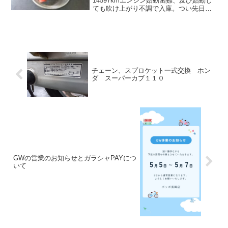
14597kmエンジン始動困難、及び始動し
ても吹け上がり不調で入庫。つい先日も
入庫して、カーボン噛みと推測しプラグ
穴よりエンジンコンディショナーにて燃
焼室簡易清掃を、実施した車両でしたが
原...
チェーン、スプロケット一式交換 ホン
ダ スーパーカブ１１０
GWの営業のお知らせとガラシャPAYにつ
いて