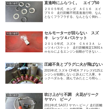
耗状態。ビードブレイカーでビードを...
直進時にふらつく。 エイプ50
今週の修理
２００５年式 ホンダ ＡＣ１６ エイ
プ５０ 走行距離不明直進進行時、なん
となくフラフラする、なんとなく倒れそ
うになる、なんとなく曲がりにくいとい
う症状。フロントを、浮かしてハンドル
を左右にきると、直進方向の位置で軽く
引っかかる感じです。ステ...
セルモーターが回らない スズ
今週の修理
キ レッツ４バスケット
２０１０年式 スズキ ＣＡ４３Ａ レ
ッツ４バスケット 走行距離推定13691ｋ
ｍセルによるエンジン始動ができないと
う訴えにて入庫。受付時点で点検したと
ころブレーキレバーを握ってもストップ
ランプが点灯しませんでした。スクータ
圧縮不良とプラグに火が飛ばない
今週の修理
ーは、エンジン始動...
2015年式 スズキ CF4EA アドレスV125エ
ンジンが始動しないと訴えにて入庫。キ
ックペダルを、踏んでみたところ明らか
に軽すぎるので、カーボン?みによる圧縮
不良と推測。圧縮を測定すると6kgf/cm2
とかなり低い。プラグ穴からエンジン...
吹け上がり不調 火花がリーク
今週の修理
ヤマハ ビーノ
2011年式 SA37J ヤマハ ビーノ 走行距離