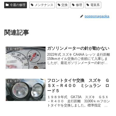
今週の修理
メンテナンス
交換
修理
電装系
popponagaoka
関連記事
ガソリンメーターの針が動かない
今週の修理
2022年式 スズキ CA4AA レッツ 走行距離
159kmオイル交換のご依頼にて入庫しま
したが、最近ガソリンメーターの針がう
ごかなくなったのと、今回ご来店の為、
エンジンをかけようとしたところ始動も
困難だったようです。とりあえず、ガソ
リン...
フロントタイヤ交換 スズキ Ｇ
今週の修理
ＳＸ－Ｒ４００ ミシュラン ロ
ード５
１９８９年式 GK73A スズキ ＧＳＸ
－Ｒ４００ 走行距離 31000ｋｍフロン
トタイヤを交換しました。標準指定
120/60-17に対し120/70-17のピレリタイ
ヤ。スリップサインが出るギリギリの摩