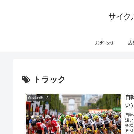
お知らせ
店
トラック
自
自転車の乗り方
い
自転
違い
多様
ＢＭ