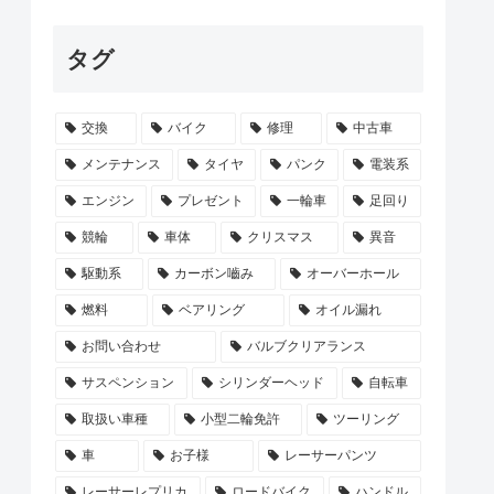
タグ
交換
バイク
修理
中古車
メンテナンス
タイヤ
パンク
電装系
エンジン
プレゼント
一輪車
足回り
競輪
車体
クリスマス
異音
駆動系
カーボン嚙み
オーバーホール
燃料
ベアリング
オイル漏れ
お問い合わせ
バルブクリアランス
サスペンション
シリンダーヘッド
自転車
取扱い車種
小型二輪免許
ツーリング
車
お子様
レーサーパンツ
レーサーレプリカ
ロードバイク
ハンドル