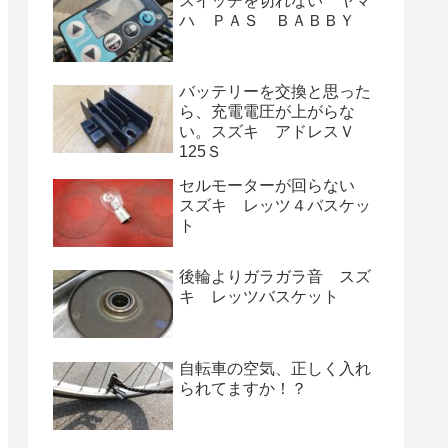
スイッチを切れない ヤマ
ハ ＰＡＳ ＢＡＢＢＹ
バッテリーを交換と思った
ら、充電電圧が上がらな
い。スズキ アドレスＶ
125Ｓ
セルモーターが回らない
スズキ レッツ４バスケッ
ト
後輪よりガラガラ音 スズ
キ レッツバスケット
自転車の空気、正しく入れ
られてますか！？