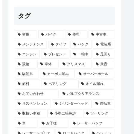
タグ
交換
バイク
修理
中古車
メンテナンス
タイヤ
パンク
電装系
エンジン
プレゼント
一輪車
足回り
競輪
車体
クリスマス
異音
駆動系
カーボン嚙み
オーバーホール
燃料
ベアリング
オイル漏れ
お問い合わせ
バルブクリアランス
サスペンション
シリンダーヘッド
自転車
取扱い車種
小型二輪免許
ツーリング
車
お子様
レーサーパンツ
レーサーレプリカ
ロードバイク
ハンドル