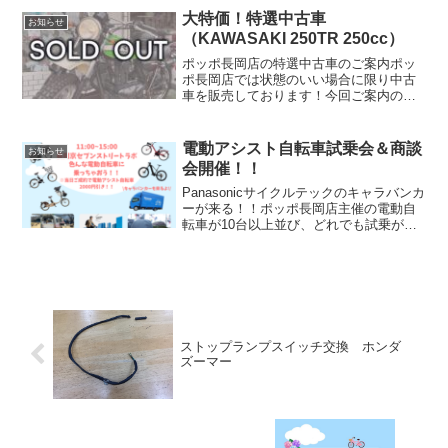
ならし走行が終わってこれからと言うぐ
大特価！特選中古車
お知らせ
らい状態...
（KAWASAKI 250TR 250cc）
ポッポ長岡店の特選中古車のご案内ポッ
ポ長岡店では状態のいい場合に限り中古
車を販売しております！今回ご案内の中
古車はKAWASAKI ２５０ＴＲ お色はグ
リーンになります。走行距離も12,446km
とまだまだ現役の状態です。シンプルな
電動アシスト自転車試乗会＆商談
お知らせ
外観にク...
会開催！！
Panasonicサイクルテックのキャラバンカ
ーが来る！！ポッポ長岡店主催の電動自
転車が10台以上並び、どれでも試乗がで
きる試乗会と試乗した自転車をその場で
商談出来る商談会を9月23日（土曜日）に
長岡京セブンストリートラボで開催いた
します。...
ストップランプスイッチ交換 ホンダ
ズーマー