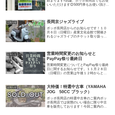
始まります‼️勿論、ポッポ長岡店でもお使
いいただけます😊500円券もお使い頂けま
すので、この際にタイヤ交換やパンク修
理、破れてしまったサドルの交換など日
頃気になってるけど・・・っという部分
にお使い頂けます...
長岡京ジャズライブ
お知らせ
ポッポ長岡店からのお知らせです！１０
月６日（日曜日）産業文化会館で開催さ
れるジャズライブのチケット取り扱って
ます！ワンドリンク付きで２５００円と
なっております。当日、ポッポ長岡店で
はブース出展もさせていただく予定で試
乗車や展示車、各種メーカ...
営業時間変更のお知らせと
お知らせ
PayPay祭り最終日
営業時間変更についてとPayPay祭り最終
日に関するお知らせです。１１月２８日
（日曜日）の営業は午後１２時からとな
ります。１２時以降は通常通り営業いた
しますので、ご来店のお客様にはご迷惑
をお掛けしてしまいますがよろしくお願
大特価！特選中古車（YAMAHA
お知らせ
いします。そして、...
JOG 50CC ブラック）
ポッポ長岡店の特選中古車のご案内ポッ
ポ長岡店では状態のいい場合に限り中古
車を販売しております！今回ご案内の中
古車はYAMAHA JOG 50CCになりま
す。登録年式2017年、走行が2823Kmと