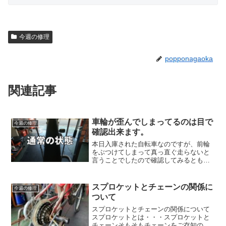
今週の修理
popponagaoka
関連記事
車輪が歪んでしまってるのは目で
今週の修理
確認出来ます。
本日入庫された自転車なのですが、前輪
をぶつけてしまって真っ直ぐ走らないと
言うことでしたので確認してみるともの
の見事に車輪が歪んでしまってました。
実は目視で歪んでるかはすぐに確認出来
るので参考動画を撮ってみました😊と言
スプロケットとチェーンの関係に
今週の修理
う感じで少しだけ自転車を...
ついて
スプロケットとチェーンの関係について
スプロケットとは・・・スプロケットと
チェーンそもそもチェーンをご存知の方