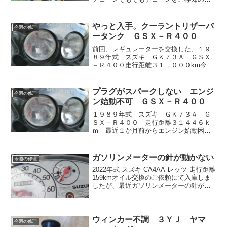
も多いかと思いますが、スプロケットの
存在についてはあまり知られてないの
で、ご説明から😊自転車は人力で進むの
やっと入手。クーラントリザーバ
今週の修理
にペダルを漕いで動力をペダ...
ータンク ＧＳＸ－Ｒ４００
前回、レギュレーターを交換した、１９
８９年式 スズキ ＧＫ７３Ａ ＧＳＸ
－Ｒ４００走行距離３１，０００km今回
は、以前から気になっていた冷却水漏れ
の修理です。冷却水を、補充して一晩放
置すると床に冷却水漏れています。どこ
プラグがスパークしない エンジ
今週の修理
ら漏れてるか確認すると...
ン始動不可 ＧＳＸ－Ｒ４００
１９８９年式 スズキ ＧＫ７３Ａ Ｇ
ＳＸ－Ｒ４００ 走行距離３１４４６ｋ
ｍ 最近１か月前からエンジン始動困
難、エンスト等が多発していたのです
が、ついに全く始動できなくなってしま
いました。まず、プラグの火花をチェッ
ガソリンメーターの針が動かない
今週の修理
クしたところ、まったく火花が...
2022年式 スズキ CA4AA レッツ 走行距離
159kmオイル交換のご依頼にて入庫しま
したが、最近ガソリンメーターの針がう
ごかなくなったのと、今回ご来店の為、
エンジンをかけようとしたところ始動も
困難だったようです。とりあえず、ガソ
リン...
ウィンカー不調 ３ＹＪ ヤマ
今週の修理