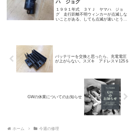
ハ ジョグ
１９９１年式 ３ＹＪ ヤマハ ジョ
グ 走行距離不明ウィンカーが点滅しな
いことがある、しても点滅が速いとう訴
えにて入庫バッテリー単独の原因かなと
思い、とりあえず充電してみたが、充電
直後も要充電状態なので、交換してみ
た。しかし点滅は、速いまま。...
バッテリーを交換と思ったら、充電電圧
が上がらない。スズキ アドレスＶ125Ｓ
GWの休業についてのお知らせ
ホーム
今週の修理