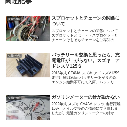
関連記事
スプロケットとチェーンの関係に
今週の修理
ついて
スプロケットとチェーンの関係について
スプロケットとは・・・スプロケットと
チェーンそもそもチェーンをご存知の方
も多いかと思いますが、スプロケットの
存在についてはあまり知られてないの
で、ご説明から😊自転車は人力で進むの
バッテリーを交換と思ったら、充
今週の修理
にペダルを漕いで動力をペダ...
電電圧が上がらない。スズキ ア
ドレスＶ125Ｓ
2013年式 CF4MA スズキ アドレスV125S
走行距離9126kmバッテリーあがりの為、
エンジン始動不可にて入庫。バッテリー
を、交換しようかと思いましたが、履歴
を見直すとバッテリーは、3年前の走行距
離6052kmの時点で交換していま...
ガソリンメーターの針が動かない
今週の修理
2022年式 スズキ CA4AA レッツ 走行距離
159kmオイル交換のご依頼にて入庫しま
したが、最近ガソリンメーターの針がう
ごかなくなったのと、今回ご来店の為、
エンジンをかけようとしたところ始動も
困難だったようです。とりあえず、ガソ