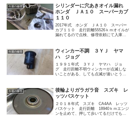
リン...
シリンダーに穴あきオイル漏れ
今週の修理
ホンダ ＪＡ１０ スーパーカブ
１１０
2017年式 ホンダ ＪＡ１０ スーパー
カブ１１０ 走行距離55526ｋｍオイルが
漏れてるので点検、修理依頼にて入庫。
エンジンを始動して、アイドリングして
ると明らかにボタボタとオイルが、地面
に落ちてきます。外装を外して点検する
ウィンカー不調 ３ＹＪ ヤマ
今週の修理
と、シリンダー...
ハ ジョグ
１９９１年式 ３ＹＪ ヤマハ ジョ
グ 走行距離不明ウィンカーが点滅しな
いことがある、しても点滅が速いとう訴
えにて入庫バッテリー単独の原因かなと
思い、とりあえず充電してみたが、充電
直後も要充電状態なので、交換してみ
後輪よりガラガラ音 スズキ レ
今週の修理
た。しかし点滅は、速いまま。...
ッツバスケット
２０１８年式 スズキ CA4AA レッツ
バスケット 走行距離 18940ｋｍエンジ
ンを止めて、押して歩いてるだけでも後
輪が回るとガラガラと音がなるので修理
してほしいという、ご依頼にて入庫。メ
インスタンドを立てた状態で、後輪を手
で回しただけで...